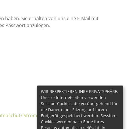
n haben. Sie erhalten von uns eine E-Mail mit
ues Passwort anzulegen.
WIR RESPEKTIEREN IHRE PRIVATSPHÄRE.
Unsere Internetseiten verwenden
Session-Cookies, die vorübergehend für
die Dauer einer Sitzung auf Ihrem
tenschutz Stromnetz
Endgerät gespeichert werden. Session-
Cookies werden nach Ende Ihres
Besuchs automatisch gelöscht. In