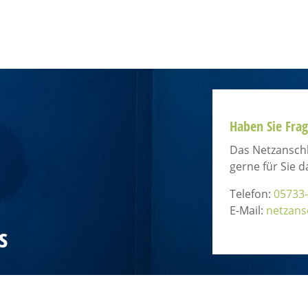
Haben Sie Fra
Das Netzanschl
gerne für Sie d
Telefon:
05733-
E-Mail:
netzans
s